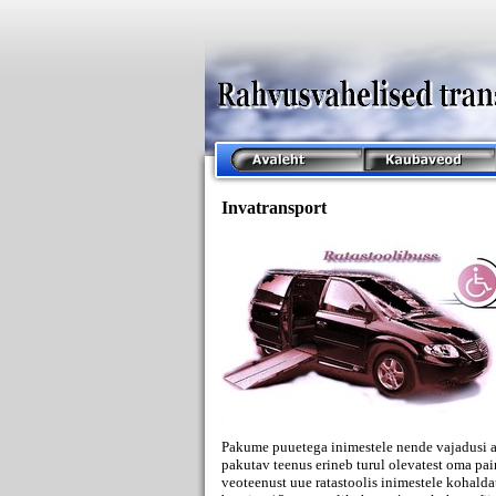
Invatransport
Pakume puuetega inimestele nende vajadusi ar
pakutav teenus erineb turul olevatest oma pa
veoteenust uue ratastoolis inimestele koha