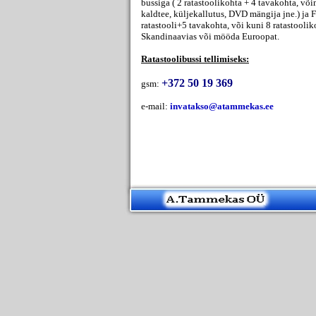
bussiga ( 2 ratastoolikohta + 4 tavakohta, või
kaldtee, küljekallutus, DVD mängija jne.) ja F
ratastooli+5 tavakohta, või kuni 8 ratastooli
Skandinaavias või mööda Euroopat.
Ratastoolibussi tellimiseks:
+372 50 19 369
gsm:
e-mail:
invatakso@atammekas.ee