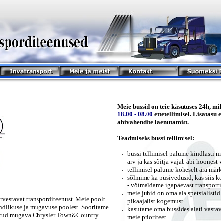
Meie bussid on teie käsutuses 24h, mil
18.00 - 08.00
ettetellimisel. Lisatasu
abivahendite laenutamist.
Teadmiseks bussi tellimisel:
bussi tellimisel palume kindlasti m
arv ja kas sõitja vajab abi hoonest
tellimisel palume koheselt ära mär
sõlmime ka püsivedusid, kas siis k
- võimaldame igapäevast transporti 
meie juhid on oma ala spetsialisti
vestavat transporditeenust. Meie poolt
pikaajalist kogemust
indlikuse ja mugavuse poolest. Sooritame
kasutame oma bussides alati vastav
ldatud mugava Chrysler Town&Country
meie prioriteet