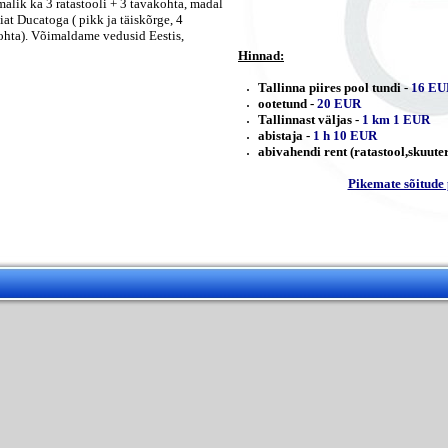
malik ka 3 ratastooli + 3 tavakohta, madal
iat Ducatoga ( pikk ja täiskõrge, 4
kohta). Võimaldame vedusid Eestis,
Hinnad:
Tallinna piires pool tundi -
16 EU
ootetund -
20 EUR
Tallinnast väljas -
1 km 1 EUR
abistaja -
1 h 10 EUR
abivahendi rent (ratastool,skuuter
Pikemate sõitude