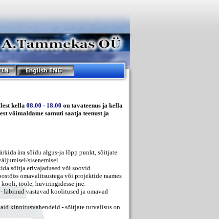
lest kella
08.00 - 18.00
on tavateenus ja kella
 eest võimaldame samuti saatja teenust ja
ärkida ära sõidu algus-ja lõpp punkt, sõitjate
 väljumisel/sisenemisel
kida sõitja erivajadused või soovid
oostöös omavalitsustega või projektide raames
kooli, tööle, huviringidesse jne.
d - läbinud vastavad koolitused ja omavad
aid kinnitusvahendeid - sõitjate turvalisus on